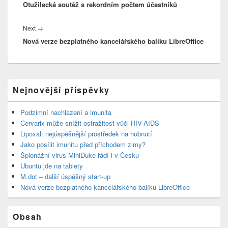
příspěvek
Otužilecká soutěž s rekordním počtem účastníků
post:
Next
→
Next
Nová verze bezplatného kancelářského balíku LibreOffice
post:
Primary
Nejnovější příspěvky
Sidebar
Widget
Area
Podzimní nachlazení a imunita
Cervarix může snížit ostražitost vůči HIV-AIDS
Lipoxal: nejúspěšnější prostředek na hubnutí
Jako posílit imunitu před příchodem zimy?
Špionážní virus MiniDuke řádí i v Česku
Ubuntu jde na tablety
M.dot – další úspěšný start-up
Nová verze bezplatného kancelářského balíku LibreOffice
Obsah