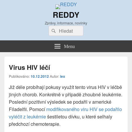
REDDY
Zprávy, informace, novinky
Search
Search
for:
Menu
Virus HIV léčí
Publikováno:
10.12.2012
Autor:
lex
Již déle probíhají pokusy využít tento virus HIV v léčbě
jiných chorob. Konkrétně v případě zhoubné leukémie.
Poslední pozitivní výsledek se podařil v americké
Filadelfii. Pomocí
modifikovaného viru HIV se podařilo
vyléčit z leukémie
šestiletou dívku, u které selhaly
předchozí chemoterapie.