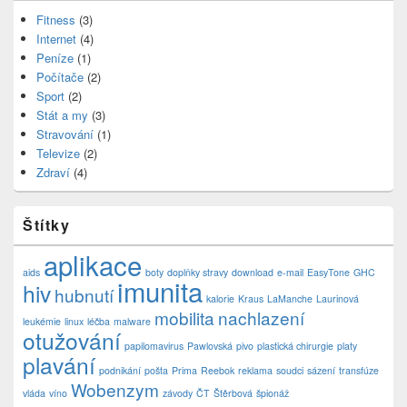
Fitness
(3)
Internet
(4)
Peníze
(1)
Počítače
(2)
Sport
(2)
Stát a my
(3)
Stravování
(1)
Televize
(2)
Zdraví
(4)
Štítky
aplikace
aids
boty
doplňky stravy
download
e-mail
EasyTone
GHC
imunita
hiv
hubnutí
kalorie
Kraus
LaManche
Laurinová
mobilita
nachlazení
leukémie
linux
léčba
malware
otužování
papilomavirus
Pawlovská
pivo
plastická chirurgie
platy
plavání
podnikání
pošta
Prima
Reebok
reklama
soudci
sázení
transfúze
Wobenzym
vláda
víno
závody
ČT
Štěrbová
špionáž