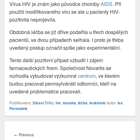
Virus HIV je znám jako původce choroby
AIDS
. Při
použití modifikovaného viru se ale u pacienty HIV-
pozitivita neprojevila.
Obdobná léčba se již dříve podařila u třech dospělých
pacientů, ve dvou případech selhala. I proto je třeba
uvedený postup označit spíše jako experimentální.
Tento další pozitivní případ vzbudil i zájem
farmaceutických firem. Společnost Novartis se
rozhodla vybudovat výzkumné
centrum
, ve kterém
budou pracovat pennsylvánští odborníci, kteří na
uvedené problematice pracovali.
Publikováno:
Zdraví
Štítky:
hiv
,
imunita
,
léčba
,
leukémie
Autor:
lex
.
Permalink
Navigace
pro
←
Previous
Previous