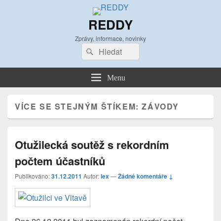
REDDY
Zprávy, informace, novinky
Search
Search
for:
Menu
VÍCE SE STEJNÝM ŠTÍKEM:
ZÁVODY
Otužilecká soutěž s rekordním
počtem účastníků
Publikováno:
31.12.2011
Autor:
lex
—
Žádné komentáře ↓