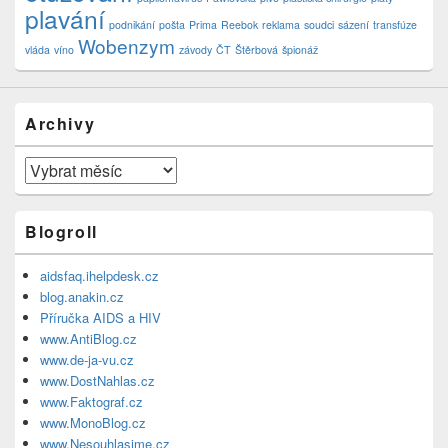
plavání
podnikání
pošta
Prima
Reebok
reklama
soudci
sázení
transfúze
Wobenzym
vláda
víno
závody
ČT
Štěrbová
špionáž
Archivy
Archivy
Blogroll
aidsfaq.ihelpdesk.cz
blog.anakin.cz
Příručka AIDS a HIV
www.AntiBlog.cz
www.de-ja-vu.cz
www.DostNahlas.cz
www.Faktograf.cz
www.MonoBlog.cz
www.Nesouhlasime.cz