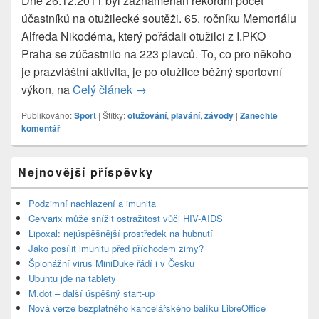
Dne 26.12.2011 byl zaznamenán rekordní počet
účastníků na otužilecké soutěži. 65. ročníku Memoriálu
Alfreda Nikodéma, který pořádali otužilci z I.PKO
Praha se zúčastnilo na 223 plavců. To, co pro někoho
je prazvláštní aktivita, je po otužilce běžný sportovní
výkon, na
Celý článek
Otužilecká soutěž s rekordním počt
→
Publikováno:
Sport
|
Štítky:
otužování
,
plavání
,
závody
|
Zanechte
komentář
Primary
Nejnovější příspěvky
Sidebar
Widget
Area
Podzimní nachlazení a imunita
Cervarix může snížit ostražitost vůči HIV-AIDS
Lipoxal: nejúspěšnější prostředek na hubnutí
Jako posílit imunitu před příchodem zimy?
Špionážní virus MiniDuke řádí i v Česku
Ubuntu jde na tablety
M.dot – další úspěšný start-up
Nová verze bezplatného kancelářského balíku LibreOffice