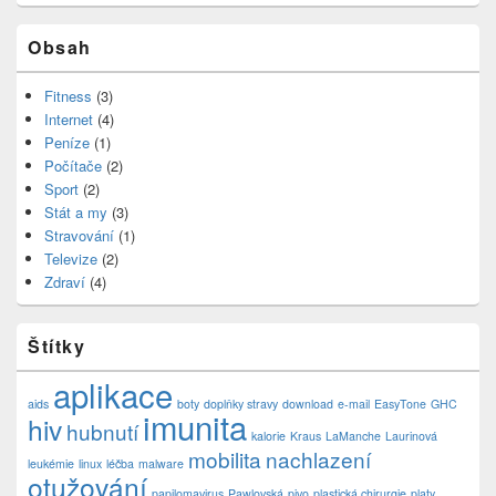
Obsah
Fitness
(3)
Internet
(4)
Peníze
(1)
Počítače
(2)
Sport
(2)
Stát a my
(3)
Stravování
(1)
Televize
(2)
Zdraví
(4)
Štítky
aplikace
aids
boty
doplňky stravy
download
e-mail
EasyTone
GHC
imunita
hiv
hubnutí
kalorie
Kraus
LaManche
Laurinová
mobilita
nachlazení
leukémie
linux
léčba
malware
otužování
papilomavirus
Pawlovská
pivo
plastická chirurgie
platy