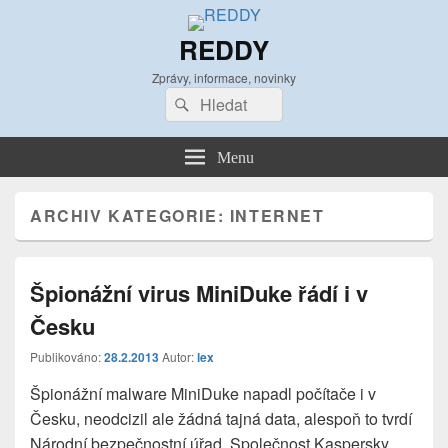
REDDY
Zprávy, informace, novinky
Search
Search
for:
Menu
ARCHIV KATEGORIE:
INTERNET
Špionážní virus MiniDuke řádí i v
Česku
Publikováno:
28.2.2013
Autor:
lex
Špionážní malware MiniDuke napadl počítače i v
Česku, neodcizil ale žádná tajná data, alespoň to tvrdí
Národní bezpečnostní úřad. Společnost Kaspersky