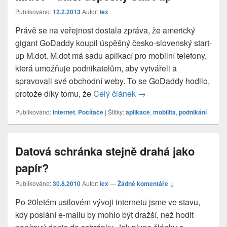
Publikováno:
12.2.2013
Autor:
lex
Právě se na veřejnost dostala zpráva, že americký
gigant GoDaddy koupil úspěšný česko-slovenský start-
up M.dot. M.dot má sadu aplikací pro mobilní telefony,
která umožňuje podnikatelům, aby vytvářeli a
spravovali své obchodní weby. To se GoDaddy hodilo,
protože díky tomu, že
Celý článek
M.dot – další úspěšný sta
→
Publikováno:
Internet
,
Počítače
|
Štítky:
aplikace
,
mobilita
,
podnikání
Datová schránka stejně drahá jako
papír?
Publikováno:
30.8.2010
Autor:
lex
—
Žádné komentáře ↓
Po 20letém usilovém vývoji internetu jsme ve stavu,
kdy poslání e-mailu by mohlo být dražší, než hodit