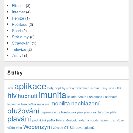
Fitness
(3)
Internet
(4)
Peníze
(1)
Počítače
(2)
Sport
(2)
Stát a my
(3)
Stravování
(1)
Televize
(2)
Zdraví
(4)
Štítky
aplikace
aids
boty
doplňky stravy
download
e-mail
EasyTone
GHC
imunita
hiv
hubnutí
kalorie
Kraus
LaManche
Laurinová
mobilita
nachlazení
leukémie
linux
léčba
malware
otužování
papilomavirus
Pawlovská
pivo
plastická chirurgie
platy
plavání
podnikání
pošta
Prima
Reebok
reklama
soudci
sázení
transfúze
Wobenzym
vláda
víno
závody
ČT
Štěrbová
špionáž