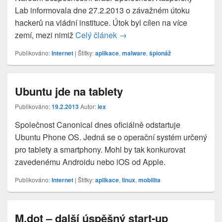
Lab informovala dne 27.2.2013 o závažném útoku
hackerů na vládní instituce. Útok byl cílen na více
zemí, mezi nimiž
Celý článek
Špionážní virus MiniDuke řád
→
Publikováno:
Internet
|
Štítky:
aplikace
,
malware
,
špionáž
Ubuntu jde na tablety
Publikováno:
19.2.2013
Autor:
lex
Společnost Canonical dnes oficiálně odstartuje
Ubuntu Phone OS. Jedná se o operační systém určený
pro tablety a smartphony. Mohl by tak konkurovat
zavedenému Androidu nebo iOS od Apple.
Publikováno:
Internet
|
Štítky:
aplikace
,
linux
,
mobilita
M.dot – další úspěšný start-up