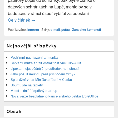
papírový dopis do schránky. Jak plyne článku o
datových schránkách na Lupě, mohlo by se v
budoucnu v rámci úspor vybírat za odeslání
Celý článek
Datová schránka stejně drahá jako papír?
→
Publikováno:
Internet
|
Štítky:
e-mail
,
pošta
|
Zanechte komentář
Primary
Nejnovější příspěvky
Sidebar
Widget
Area
Podzimní nachlazení a imunita
Cervarix může snížit ostražitost vůči HIV-AIDS
Lipoxal: nejúspěšnější prostředek na hubnutí
Jako posílit imunitu před příchodem zimy?
Špionážní virus MiniDuke řádí i v Česku
Ubuntu jde na tablety
M.dot – další úspěšný start-up
Nová verze bezplatného kancelářského balíku LibreOffice
Obsah