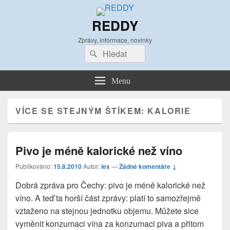
REDDY
Zprávy, informace, novinky
Search
Search
for:
Menu
VÍCE SE STEJNÝM ŠTÍKEM:
KALORIE
Pivo je méně kalorické než víno
Publikováno:
15.8.2010
Autor:
lex
—
Žádné komentáře ↓
Dobrá zpráva pro Čechy: pivo je méně kalorické než
víno. A teď ta horší část zprávy: platí to samozřejmě
vztaženo na stejnou jednotku objemu. Můžete sice
vyměnit konzumaci vína za konzumaci piva a přitom