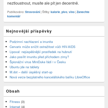
neztloustnout, musíte ale pít jen decentně.
Publikováno:
Stravování
|
Štítky:
kalorie
,
pivo
,
víno
|
Zanechte
komentář
Primary
Nejnovější příspěvky
Sidebar
Widget
Area
Podzimní nachlazení a imunita
Cervarix může snížit ostražitost vůči HIV-AIDS
Lipoxal: nejúspěšnější prostředek na hubnutí
Jako posílit imunitu před příchodem zimy?
Špionážní virus MiniDuke řádí i v Česku
Ubuntu jde na tablety
M.dot – další úspěšný start-up
Nová verze bezplatného kancelářského balíku LibreOffice
Obsah
Fitness
(3)
Internet
(4)