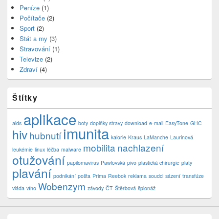
Peníze
(1)
Počítače
(2)
Sport
(2)
Stát a my
(3)
Stravování
(1)
Televize
(2)
Zdraví
(4)
Štítky
aplikace
aids
boty
doplňky stravy
download
e-mail
EasyTone
GHC
imunita
hiv
hubnutí
kalorie
Kraus
LaManche
Laurinová
mobilita
nachlazení
leukémie
linux
léčba
malware
otužování
papilomavirus
Pawlovská
pivo
plastická chirurgie
platy
plavání
podnikání
pošta
Prima
Reebok
reklama
soudci
sázení
transfúze
Wobenzym
vláda
víno
závody
ČT
Štěrbová
špionáž