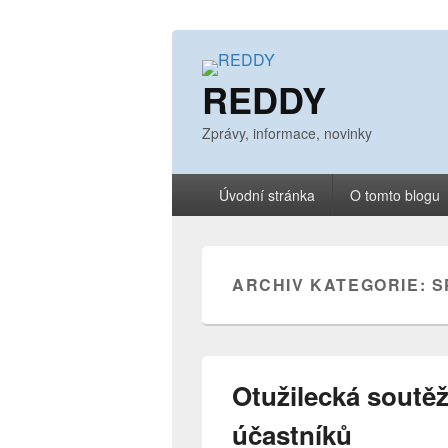
REDDY
Zprávy, informace, novinky
Primární
Úvodní stránka
O tomto blogu
menu
ARCHIV KATEGORIE:
S
Otužilecká soutě
účastníků