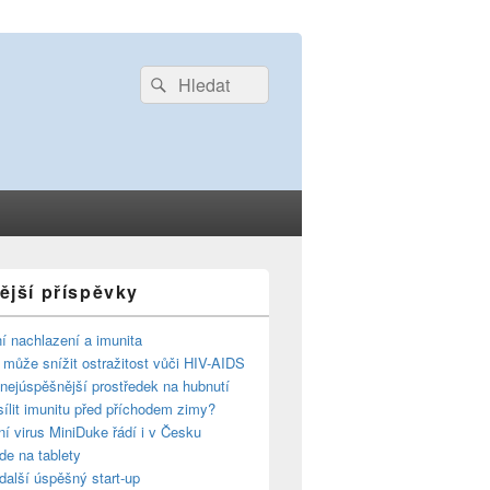
Search
Search
for:
ější příspěvky
í nachlazení a imunita
 může snížit ostražitost vůči HIV-AIDS
 nejúspěšnější prostředek na hubnutí
ílit imunitu před příchodem zimy?
í virus MiniDuke řádí i v Česku
de na tablety
další úspěšný start-up