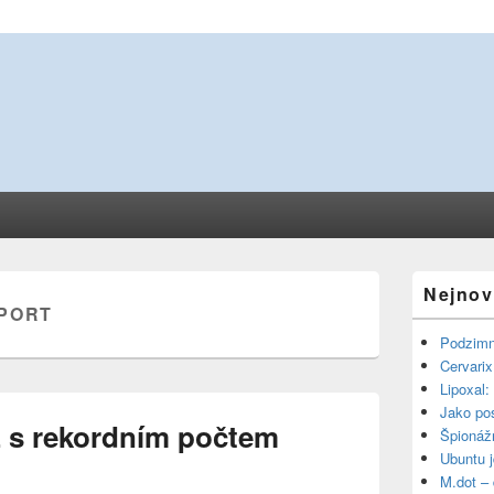
Primary
Nejnov
Sidebar
PORT
Widget
Area
Podzimn
Cervarix
Lipoxal:
Jako pos
ž s rekordním počtem
Špionážn
Ubuntu j
M.dot – 