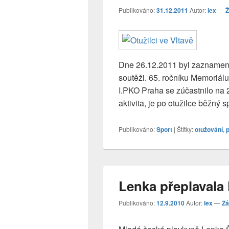
Publikováno:
31.12.2011
Autor:
lex
—
Ž
Dne 26.12.2011 byl zaznamená
soutěži. 65. ročníku Memoriálu
I.PKO Praha se zúčastnilo na 2
aktivita, je po otužilce běžný 
Publikováno:
Sport
|
Štítky:
otužování
,
p
Lenka přeplavala
Publikováno:
12.9.2010
Autor:
lex
—
Žá