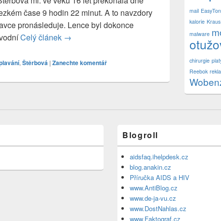
těrbová ml. ve věku 16 let překonala dne
ezkém čase 9 hodin 22 minut. A to navzdory
mail
EasyTo
kalorie
Kraus
plavce pronásleduje. Lence byl dokonce
mo
malware
ůvodní
Celý článek
Lenka přeplavala Kanál
→
otužo
chirurgie
plat
plavání
,
Štěrbová
|
Zanechte komentář
Reebok
rekl
Woben
Blogroll
aidsfaq.ihelpdesk.cz
blog.anakin.cz
Příručka AIDS a HIV
www.AntiBlog.cz
www.de-ja-vu.cz
www.DostNahlas.cz
www.Faktograf.cz