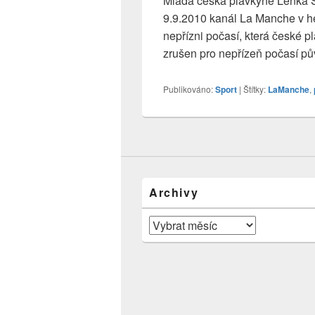
Mladá česká plavkyně Lenka Š
9.9.2010 kanál La Manche v h
nepřízni počasí, která české 
zrušen pro nepřízeň počasí p
Publikováno:
Sport
|
Štítky:
LaManche
,
Archivy
Archivy