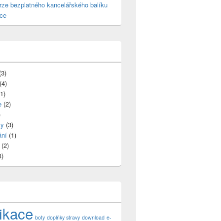
rze bezplatného kancelářského balíku
ice
(3)
(4)
1)
očtem účastníků
e
(2)
)
my
(3)
ání
(1)
(2)
4)
ikace
boty
doplňky stravy
download
e-