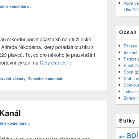
Nová ve
ádné komentáře ↓
LibreOff
Obsah
n rekordní počet účastníků na otužilecké
Fitness
 Alfreda Nikodéma, který pořádali otužilci z
Internet
23 plavců. To, co pro někoho je prazvláštní
Peníze
(
sportovní výkon, na
Celý článek
Otužilecká soutěž s rekordním p
→
Počítač
Sport
(2
Stát a 
lavání
,
závody
|
Zanechte komentář
Stravov
Televize
Zdraví
(
 Kanál
Štítky
dné komentáře ↓
apl
aids