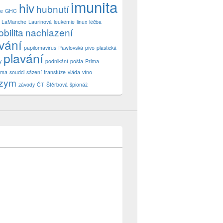
imunita
hiv
hubnutí
ne
GHC
LaManche
Laurinová
leukémie
linux
léčba
bilita
nachlazení
vání
papilomavirus
Pawlovská
pivo
plastická
plavání
y
podnikání
pošta
Prima
ama
soudci
sázení
transfúze
vláda
víno
zym
závody
ČT
Štěrbová
špionáž